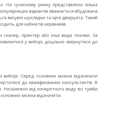
о. На сучасному ринку представлено кілька
йпопулярніших варіантів вважається вбудована
ься висувні шухлядки та орні дверцята. Такий
дить для кабінетів керівників.
 сканер, принтер або інші види техніки. За
омилитися у виборі, доцільно звернутися до
при виборі. Серед основних можна відзначити
ертатися до кваліфікованих консультантів. В
и. Незалежно від конкретного виду всі тумби
 основних можна відзначити: