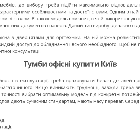
еблів, до вибору треба підійти максимально відповідальн
ми характерними особливостями та достоїнствами. Одним з на
ом зі столом. Є також модель помічник, в якій використовуют
нітних документів і паперів. Даний тип виробу ідеально підхо
на з дверцятами для оргтехніки. На ній можна розмістити
дкий доступ до обладнання і всього необхідного. Щоб не п
тної консультації.
Тумби офісні купити Київ
йності в експлуатації, треба враховувати безліч деталей 
і багато іншого. Якщо виникають труднощі, завжди треба зв
 точності вибрати оптимальну модель під конкретні потреб
ідповідають сучасним стандартам, мають масу переваг. Серед
яд.
тації.