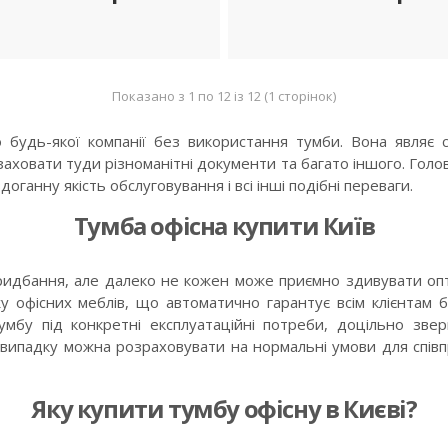
ДЕТАЛЬНІШЕ
ДЕТАЛЬНІШЕ
Показано з 1 по 12 із 12 (1 сторінок)
о будь-якої компанії без використання тумби. Вона являє 
заховати туди різноманітні документи та багато іншого. Голо
ганну якість обслуговування і всі інші подібні переваги.
Тумба офісна купити Київ
о придбання, але далеко не кожен може приємно здивувати оп
у офісних меблів, що автоматично гарантує всім клієнтам б
умбу під конкретні експлуатаційні потреби, доцільно зве
випадку можна розраховувати на нормальні умови для співпрац
Яку купити тумбу офісну в Києві?