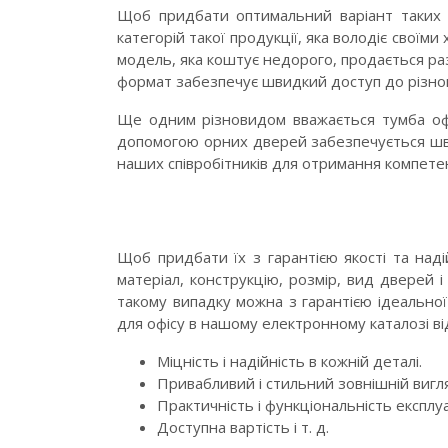
Щоб придбати оптимальний варіант таких м
категорій такої продукції, яка володіє свої
модель, яка коштує недорого, продається раз
формат забезпечує швидкий доступ до різнома
Ще одним різновидом вважається тумба офіс
допомогою орних дверей забезпечується шви
наших співробітників для отримання компетен
Щоб придбати їх з гарантією якості та наді
матеріал, конструкцію, розмір, вид дверей 
такому випадку можна з гарантією ідеальної
для офісу в нашому електронному каталозі в
Міцність і надійність в кожній деталі.
Привабливий і стильний зовнішній вигл
Практичність і функціональність експлуа
Доступна вартість і т. д.